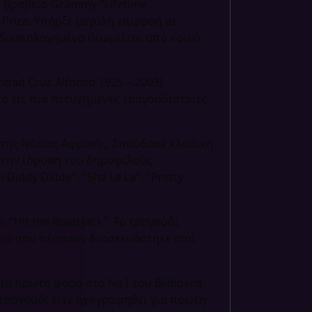
ο βραβείο Grammy "Lifetime
 Prize. Υπήρξε μεγάλη επιρροή σε
ι δικαιολογημένα θεωρείται από κοινό
ridad Cruz Alfonso 1925 – 2003)
πό τις πιο πετυχημένες τραγουδίστριες
 της Νότιας Αφρικής. Σπούδασε κλασική
α την ίδρυση του δημοφιλούς
iddy Diddy", "Sha La La", "Pretty
 "Hit the Road Jack". Το τραγούδι
νια που πέρασαν διασκευάστηκε από
ια πρώτη φορά στο Νο1 του Billboard
ο τραγούδι είχε ηχογραφηθεί για πρώτη