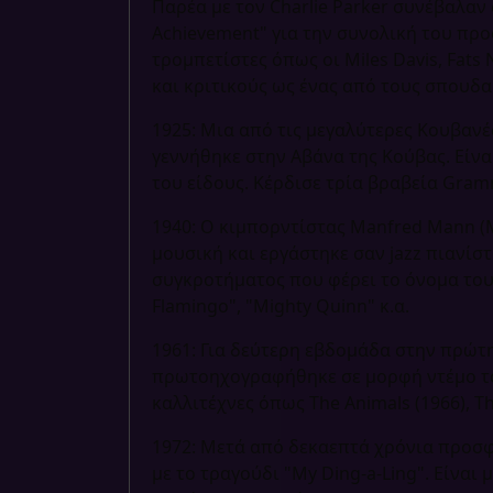
Παρέα με τον Charlie Parker συνέβαλαν 
Achievement" για την συνολική του προ
τρομπετίστες όπως οι Miles Davis, Fats
και κριτικούς ως ένας από τους σπουδα
1925: Μια από τις μεγαλύτερες Κουβανές τ
γεννήθηκε στην Αβάνα της Κούβας. Είναι
του είδους. Κέρδισε τρία βραβεία Gram
1940: Ο κιμπορντίστας Manfred Mann (
μουσική και εργάστηκε σαν jazz πιανίσ
συγκροτήματος που φέρει το όνομα του τ
Flamingo", "Mighty Quinn" κ.α.
1961: Για δεύτερη εβδομάδα στην πρώτη θ
πρωτοηχογραφήθηκε σε μορφή ντέμο το 
καλλιτέχνες όπως The Animals (1966), The
1972: Μετά από δεκαεπτά χρόνια προσφο
με το τραγούδι "My Ding-a-Ling". Είναι