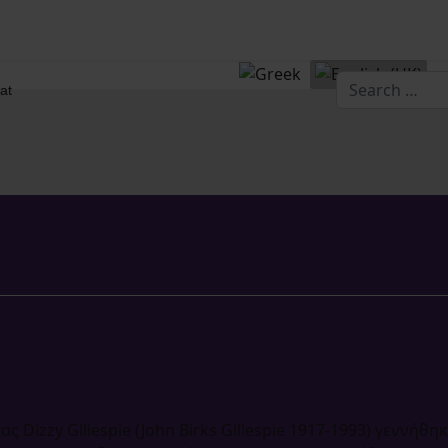
Search
at
Type 2 or more
 Dizzy Gillespie (John Birks Gillespie 1917-1993) γεννήθ