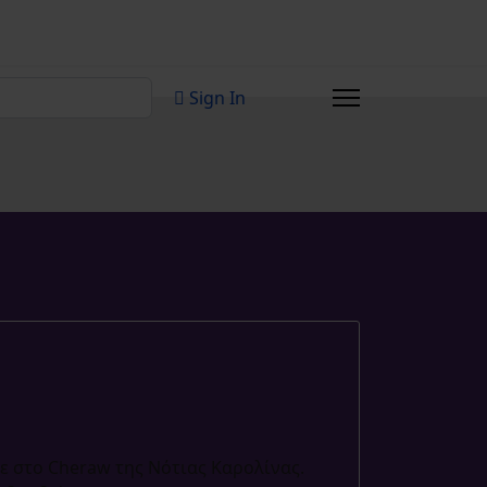
Sign In
 characters for results.
ηκε στο Cheraw της Νότιας Καρολίνας.