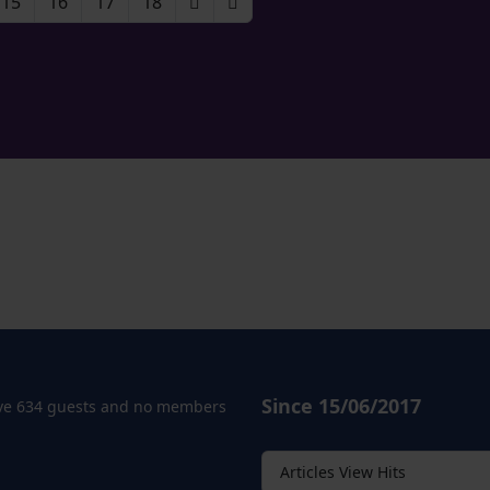
15
16
17
18
Since 15/06/2017
e 634 guests and no members
Articles View Hits