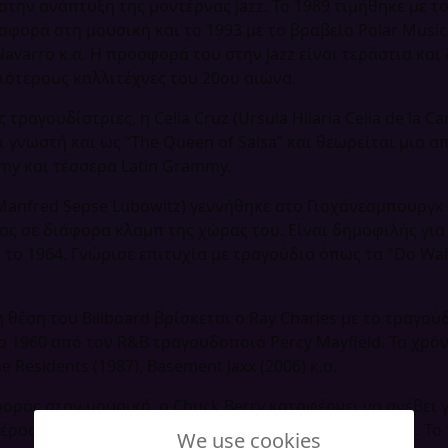
στην ανάπτυξη της μοντέρνας jazz. Το 1989 τιμήθηκε με τ
σφορά στη μουσική και το 1993 με το βραβείο Polar Music
 Navarro κ.α. Η προσφορά του στην jazz είναι τεράστια κα
ιότερους καλλιτέχνες του 20ου αιώνα.
ραγουδίστριες, η Celia Cruz (Ursula Hilaria Celia de la Ca
 γνωστή και ως “The Queen of Salsa” και θεωρείται μια α
my και τέσσερα Latin Grammy.
Manfred Sepse Lubowitz) γεννήθηκε στο Γιοχάνεσμπουργκ
τας σε διάφορα κλαμπ της χώρας του. Είναι δημοφιλής γι
ο 1964. Γνώρισε επιτυχία με τραγούδια όπως τα "Do Wah D
έση του Billboard βρίσκεται ο Ray Charles με το τραγούδι
1960 από τον R&B τραγουδοποιό Percy Mayfield. Τα χρό
 Residents (1987), Basement Jaxx (2006) κ.α.
ράς στην μουσική, ο Chuck Berry καταφέρνει να ανέβει γ
 μέρος του άλμπουμ "The London Chuck Berry Sessions". Τ
We use cookies