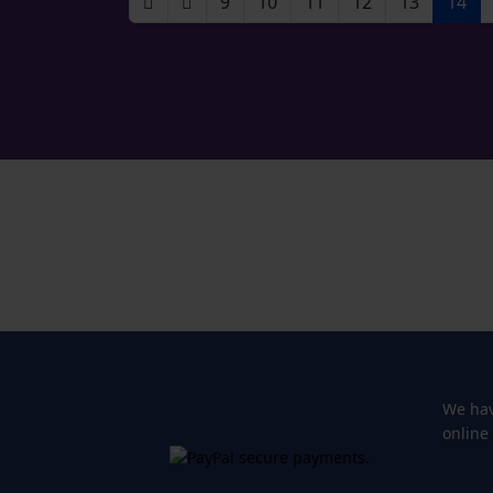
9
10
11
12
13
14
We hav
online