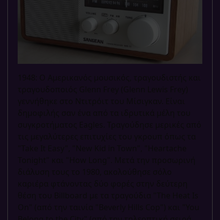
1948: Ο Αμερικανός μουσικός, τραγουδιστής και
τραγουδοποιός Glenn Frey (Glenn Lewis Frey)
γεννήθηκε στο Ντιτρόιτ του Μίσιγκαν. Είναι
δημοφιλής σαν ένα από τα ιδρυτικά μέλη του
συγκροτήματος Eagles. Τραγούδησε μερικές από
τις μεγαλύτερες επιτυχίες του γκρουπ όπως τα
"Take It Easy", "New Kid in Town", "Heartache
Tonight" και "How Long". Μετά την προσωρινή
διάλυση τους το 1980, ακολούθησε σόλο
καριέρα φτάνοντας δύο φορές στην δεύτερη
θέση του Billboard με τα τραγούδια "The Heat Is
On" (από την ταινία "Beverly Hills Cop") και "You
Belong to the City" (από την τηλεοπτική σειρά