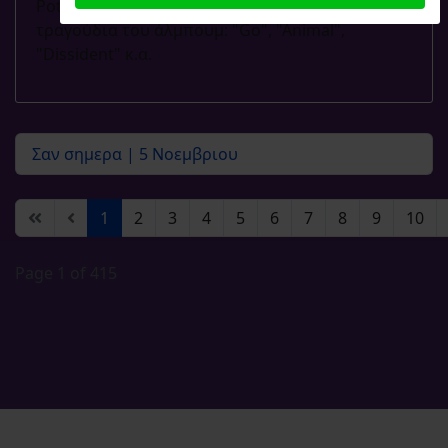
Potatohead στην Ουάσινγκτον. Δημοφιλή
τραγούδια του άλμπουμ: "Go", "Animal",
"Dissident" κ.α.
Σαν σημερα | 5 Νοεμβριου
1
2
3
4
5
6
7
8
9
10
Page 1 of 415