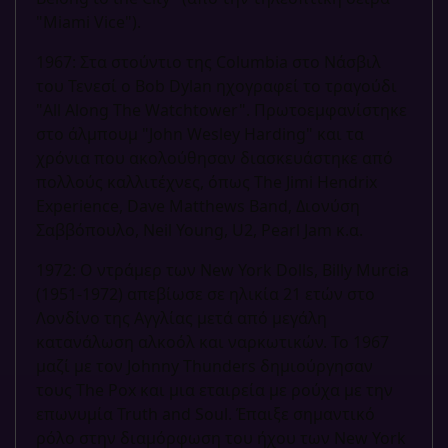
"Miami Vice").
1967: Στα στούντιο της Columbia στο Νάσβιλ
του Τενεσί ο Bob Dylan ηχογραφεί το τραγούδι
"All Along The Watchtower". Πρωτοεμφανίστηκε
στο άλμπουμ "John Wesley Harding" και τα
χρόνια που ακολούθησαν διασκευάστηκε από
πολλούς καλλιτέχνες, όπως The Jimi Hendrix
Experience, Dave Matthews Band, Διονύση
Σαββόπουλο, Neil Young, U2, Pearl Jam κ.α.
1972: Ο ντράμερ των New York Dolls, Billy Murcia
(1951-1972) απεβίωσε σε ηλικία 21 ετών στο
Λονδίνο της Αγγλίας μετά από μεγάλη
κατανάλωση αλκοόλ και ναρκωτικών. Το 1967
μαζί με τον Johnny Thunders δημιούργησαν
τους The Pox και μια εταιρεία με ρούχα με την
επωνυμία Truth and Soul. Έπαιξε σημαντικό
ρόλο στην διαμόρφωση του ήχου των New York