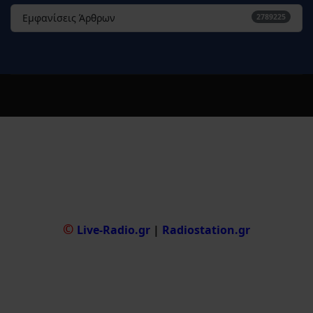
Εμφανίσεις Άρθρων
2789225
©
Live-Radio.gr
|
Radiostation.gr