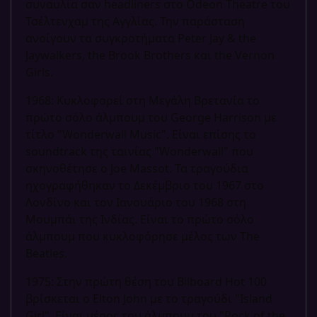
συναυλία σαν headliners στο Odeon Theatre του
Τσέλτενχαμ της Αγγλίας. Την παράσταση
ανοίγουν τα συγκροτήματα Peter Jay & the
Jaywalkers, the Brook Brothers και the Vernon
Girls.
1968: Κυκλοφορεί στη Μεγάλη Βρετανία το
πρώτο σόλο άλμπουμ του George Harrison με
τίτλο "Wonderwall Music". Είναι επίσης το
soundtrack της ταινίας "Wonderwall" που
σκηνοθέτησε ο Joe Massot. Τα τραγούδια
ηχογραφήθηκαν το Δεκέμβριο του 1967 στο
Λονδίνο και τον Ιανουάριο του 1968 στη
Μουμπάι της Ινδίας. Είναι το πρώτο σόλο
άλμπουμ που κυκλοφόρησε μέλος των The
Beatles.
1975: Στην πρώτη θέση του Bilboard Hot 100
βρίσκεται ο Elton John με το τραγούδι "Island
Girl". Είναι μέρος του άλμπουμ του "Rock of the