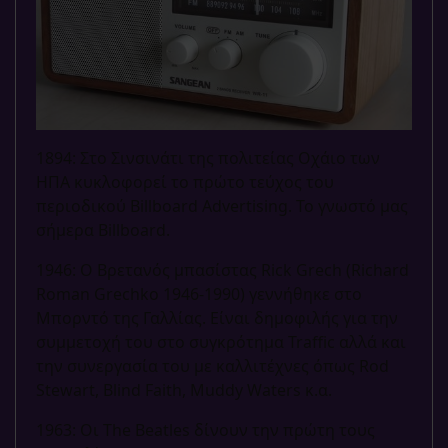
1894: Στο Σινσινάτι της πολιτείας Οχάιο των
ΗΠΑ κυκλοφορεί το πρώτο τεύχος του
περιοδικού Billboard Advertising. Το γνωστό μας
σήμερα Billboard.
1946: Ο Βρετανός μπασίστας Rick Grech (Richard
Roman Grechko 1946-1990) γεννήθηκε στο
Μπορντό της Γαλλίας. Είναι δημοφιλής για την
συμμετοχή του στο συγκρότημα Traffic αλλά και
την συνεργασία του με καλλιτέχνες όπως Rod
Stewart, Blind Faith, Muddy Waters κ.α.
1963: Οι The Beatles δίνουν την πρώτη τους