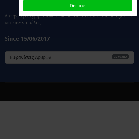
Decline
Αυτήν τη στιγμή επισκέπτονται τον ιστότοπό μας 885 guests
και κανένα μέλος
Since 15/06/2017
Εμφανίσεις Άρθρων
2789302