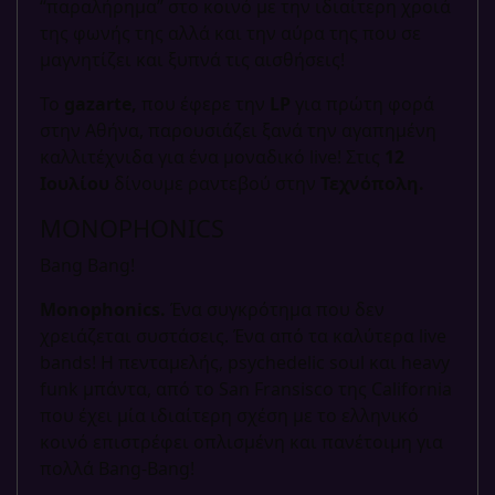
“παραλήρημα” στο κοινό με την ιδιαίτερη χροιά
της φωνής της αλλά και την αύρα της που σε
μαγνητίζει και ξυπνά τις αισθήσεις!
Το
gazarte,
που έφερε την
LP
για πρώτη φορά
στην Αθήνα, παρουσιάζει ξανά την αγαπημένη
καλλιτέχνιδα για ένα μοναδικό live! Στις
12
Ιουλίου
δίνουμε ραντεβού στην
Τεχνόπολη.
MONOPHONICS
Bang Bang!
Monophonics.
Ένα συγκρότημα που δεν
χρειάζεται συστάσεις. Ένα από τα καλύτερα live
bands! Η πενταμελής, psychedelic soul και heavy
funk μπάντα, από το San Fransisco της California
που έχει μία ιδιαίτερη σχέση με το ελληνικό
κοινό επιστρέφει οπλισμένη και πανέτοιμη για
πολλά Bang-Bang!