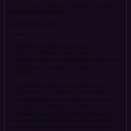
Ό,τι πιο hot τη στιγμή που συμβαίνει στις
12
Ιουλίου
στην
Τεχνόπολη
!
ANGELIKA DUSK
Scream!
Angelika Dusk! Edgy, sexy, hard ήχος,
σαγηνευτική σκηνική παρουσία και ένας
υπέροχος προσωπικός περίπλοκος κόσμος που
ξεδιπλώνεται μέσα από τους στίχους και τη
μουσική της.
Mία μουσική αφήγηση με παλιά δικά της
κομμάτια και νέα τραγούδια, από τα οποία
έχουν ήδη ξεχωρίσει το Scream, το Drown Out
The Light και το Catfight που μόλις
κυκλοφόρησε, με επιλογές από τη rock, pop και
indie σκηνή (Depeche Mode, Florence and the
Machine, Editors ανάμεσα σε άλλους​), μέσα από