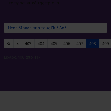
το προσωπικό της πρίσμα.
Νέος δίσκος από τους Πυξ Λαξ
403
404
405
406
407
408
409
Σελίδα 408 από 417