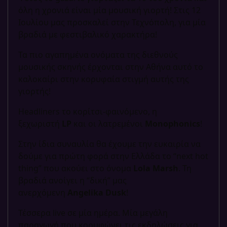
όλη η χρονιά είναι μία μουσική γιορτή! Στις 12
Ιουλίου μας προσκαλεί στην Τεχνόπολη, για μία
βραδιά με φεστιβαλικό χαρακτήρα!
Τα πιο αγαπημένα ονόματα της διεθνούς
μουσικής σκηνής έρχονται στην Αθήνα αυτό το
καλοκαίρι στην κορυφαία στιγμή αυτής της
γιορτής!
Headliners το κορίτσι-φαινόμενο, η
ξεχωριστή
LP
και οι λατρεμένοι
Monophonics
!
Στην ίδια συναυλία θα έχουμε την ευκαιρία να
δούμε για πρώτη φορά στην Ελλάδα το “next hot
thing” που ακούει στο όνομα
Lola Marsh
. Τη
βραδιά ανοίγει η “δική” μας
ανερχόμενη
Angelika Dusk
!
Τέσσερα live σε μία ημέρα. Mία μεγάλη
παραγωγή που κορυφώνει τις εκδηλώσεις για