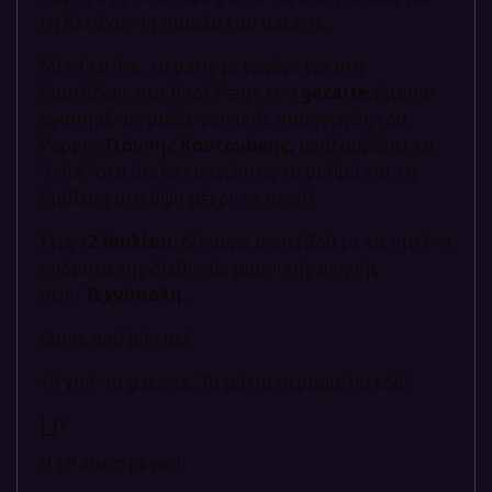
τη δεκάχρονη πορεία του gazarte.
Μετά τα live, το party μεταφέρεται στη
Βουτάδων, στο Roof Stage του
gazarte,
όπου ο
αγαπημένος ραδιοφωνικός παραγωγός του
Pepper,
Γιάννης Καστανάκης,
αναλαμβάνει τα
“ηνία” στα decks κρατώντας το ρυθμό και τη
διάθεση στα ύψη μέχρι το πρωί!
Στις
12 Ιουλίου,
δίνουμε ραντεβού με τα πιο hot
ονόματα της διεθνούς μουσικής σκηνής
στην
Τεχνόπολη.
Come and join us!
10 χρόνια gazarte. Τα μάτια στραμμένα εδώ!
LP
Η LP επιστρέφει!