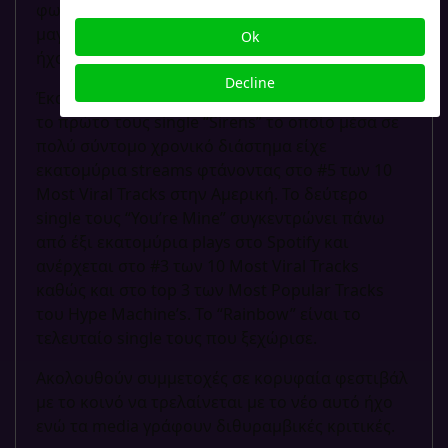
φωνής, έντονα συνασιθηματικός στίχος και
μαγευτικές μελωδίες συνθέτουν τον ιδιαίτερο
Ok
ήχο της μπάντας που… ήρθε για να μείνει!
Decline
Έκαναν αισθητή την παρουσία τους τo 2015 με
το πρώτο τους single “Sirens” το οποίο μέσα σε
πολύ σύντομο χρονικό διάστημα είχε
εκατομύρια streams φτάνοντας στο #5 των 10
Most Viral Tracks στην Αμερική. Το δεύτερο
single τους “Υοu’re Mine” συγκεντρώνει πάνω
από έξι εκατομύρια plays στο Spotify και
ανέρχεται στο #3 των 10 Most Viral Tracks
καθώς και στο top 3 των Μost Popular Tracks
του Hype Machine’s. To “Rainbow” είναι το
τελευταίο single τους που ξεχώρισε.
Aκολουθούν συμμετοχές σε κορυφαία φεστιβάλ
με το κοινό να τρελαίνεται με το νέο αυτό ήχο
ενώ τα media γράφουν διθυραμβικές κριτικές.