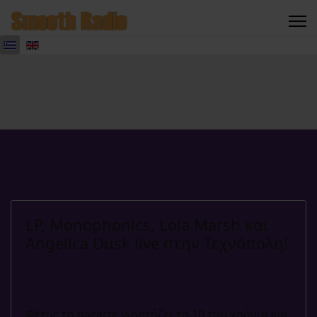
LP, Monophonics, Lola Marsh και
Angelica Dusk live στην Τεχνόπολη!
Φέτος το gazarte γιορτάζει τα 10 του χρόνια και