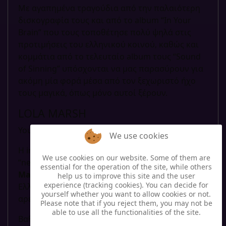
Με αγαπημένα τραγούδια από την παλαιότερη
δισκογραφία τους και από το album “In Your
Brain” που τους τοποθέτησε πολύ ψηλά στις
προτιμήσεις του ελληνικού κοινού, καθώς και
κομμάτια από το τελευταίο album τους “Sound
of Sinning” υπόσχονται να μας παρασύρουν για
ακόμη μία φορά μέσα από τον ξεχωριστό ήχο
τους μαγικά, όπως μόνο αυτοί ξέρουν.
LOLA MARSH
You’re Mine!
We use cookies
Η indie – pop μπάντα από το Tel Aviv είναι το
We use cookies on our website. Some of them are
“next hot thing”! Στις
12 Ιουλίου
, οι
Lola
essential for the operation of the site, while others
Marsh
θα βρίσκονται για πρώτη φορά στην
help us to improve this site and the user
experience (tracking cookies). You can decide for
Ελλάδα και είμαστε σίγουροι ότι θα σας
yourself whether you want to allow cookies or not.
αρέσουν πολύ…
Please note that if you reject them, you may not be
able to use all the functionalities of the site.
Βαθιά, αισθαντική, σχεδόν νοσταλγική χροιά