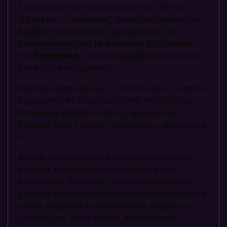
Στο κλείσιμο του καλοκαιριού του 2016 την
είδαμε και… “χαθήκαμε”. Κανείς δεν μπορεί να
ξεχάσει την τελευταία της εμφάνιση στην
Ελλάδα που γέμισε με πάνω απο 6.000 κόσμο
την
Tεχνόπολη.
Ήταν αναμφίβολα ένα από τα
πιο hot live της χρονιάς!
Όλα ξεκίνησαν εδώ με το “Lost on you” το οποίο
έφτασε στο #1 όλων των Charts της Ελλάδας.
Ήταν αναμφίβολα το hit της χρονιάς και
ξαφνικά όλος ο κόσμος μιλά για το… φαινόμενο
LP.
Μία ιδιαίτερη περσόνα η οποία αποδεικνύει
διαρκώς το πολυδιάστατο μεγαλείο ενός
καλλιτέχνη. Το live της είναι πραγματικά μία
μουσική εμπειρία που ξεπερνά τα καθιερωμένα
καθώς πέρα από τα κορυφαία hit singles της
(Lost on you, Οther People, κλπ) προκαλεί…