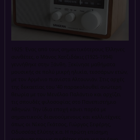
1925: Ένας από τους σημαντικότερους Έλληνες
συνθέτες, ο Μάνος Χατζιδάκις (1925-1994)
γεννήθηκε στην Ξάνθη. Ξεκίνησε μαθήματα
μουσικής σε πολύ μικρή ηλικία, τεσσάρων ετών,
με τον Αρμένιο πιανίστα Αλτουνιάν. Στις αρχές
της δεκαετίας του ’40 παρακολουθεί ανώτερη
θεωρία με τον Μενέλαο Παλάντιο και αρχίζει
τις σπουδές φιλοσοφίας στο Πανεπιστήμιο
Αθηνών. Την ίδια εποχή κάνει παρέα με
σημαντικούς διανοούμενους και καλλιτέχνες
όπως οι Νίκος Γκάτσος, Γιώργος Σεφέρης,
Οδυσσέας Ελύτης κ.α. Η πρώτη επίσημη
εμφάνιση του ως συνθέτης είναι για το έργο