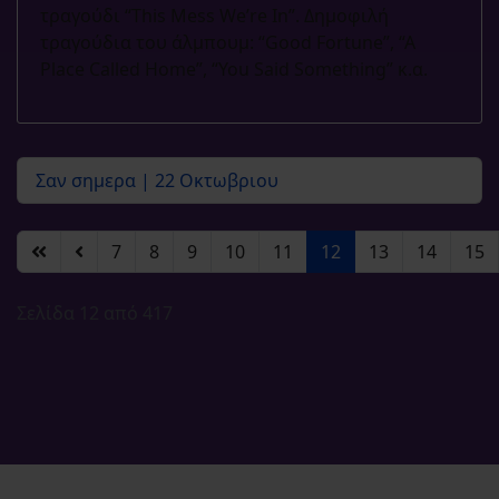
τραγούδι “This Mess We’re In”. Δημοφιλή
τραγούδια του άλμπουμ: “Good Fortune”, “A
Place Called Home”, “You Said Something” κ.α.
Σαν σημερα | 22 Οκτωβριου
7
8
9
10
11
12
13
14
15
Σελίδα 12 από 417