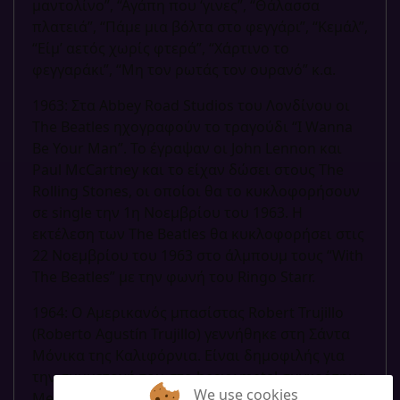
μαντολίνο”, “Αγάπη που ‘γινες”, “Θάλασσα
πλατειά”, “Πάμε μια βόλτα στο φεγγάρι”, “Κεμάλ”,
“Είμ’ αετός χωρίς φτερά”, “Χάρτινο το
φεγγαράκι”, “Μη τον ρωτάς τον ουρανό” κ.α.
1963: Στα Abbey Road Studios του Λονδίνου οι
The Beatles ηχογραφούν το τραγούδι “I Wanna
Be Your Man”. Το έγραψαν οι John Lennon και
Paul McCartney και το είχαν δώσει στους The
Rolling Stones, οι οποίοι θα το κυκλοφορήσουν
σε single την 1η Νοεμβρίου του 1963. Η
εκτέλεση των The Beatles θα κυκλοφορήσει στις
22 Νοεμβρίου του 1963 στο άλμπουμ τους “With
The Beatles” με την φωνή του Ringo Starr.
1964: Ο Αμερικανός μπασίστας Robert Trujillo
(Roberto Agustín Trujillo) γεννήθηκε στη Σάντα
Μόνικα της Καλιφόρνια. Είναι δημοφιλής για
την συμμετοχή του στο heavy metal συγκρότημα
We use cookies
Metallica. Έχει συνεργαστεί επίσης με