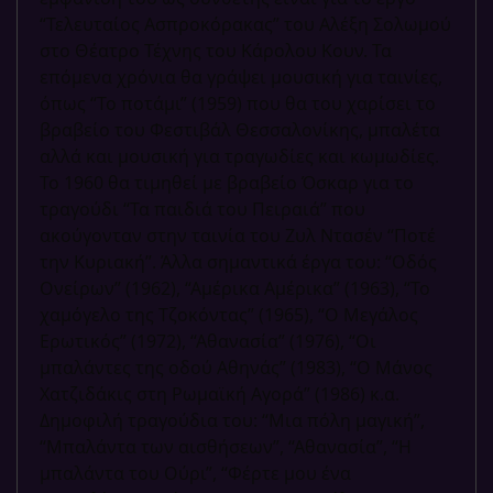
“Τελευταίος Ασπροκόρακας” του Αλέξη Σολωμού
στο Θέατρο Τέχνης του Κάρολου Κουν. Τα
επόμενα χρόνια θα γράψει μουσική για ταινίες,
όπως “Το ποτάμι” (1959) που θα του χαρίσει το
βραβείο του Φεστιβάλ Θεσσαλονίκης, μπαλέτα
αλλά και μουσική για τραγωδίες και κωμωδίες.
Το 1960 θα τιμηθεί με βραβείο Όσκαρ για το
τραγούδι “Τα παιδιά του Πειραιά” που
ακούγονταν στην ταινία του Ζυλ Ντασέν “Ποτέ
την Κυριακή”. Άλλα σημαντικά έργα του: “Οδός
Ονείρων” (1962), “Αμέρικα Αμέρικα” (1963), “Το
χαμόγελο της Τζοκόντας” (1965), “Ο Μεγάλος
Ερωτικός” (1972), “Αθανασία” (1976), “Οι
μπαλάντες της οδού Αθηνάς” (1983), “Ο Μάνος
Χατζιδάκις στη Ρωμαϊκή Αγορά” (1986) κ.α.
Δημοφιλή τραγούδια του: “Μια πόλη μαγική”,
“Μπαλάντα των αισθήσεων”, “Αθανασία”, “Η
μπαλάντα του Ούρι”, “Φέρτε μου ένα