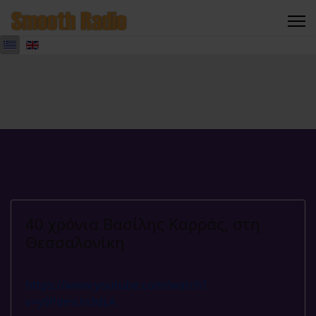
40 χρόνια Βασίλης Καρράς, στη
Θεσσαλονίκη
https://www.youtube.com/watch?
v=y9PdmUn3dLA