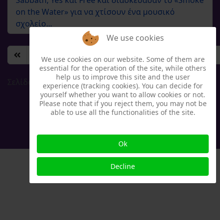
Sabbath, Yes και Free και διασκεύασαν το «Smoke
on the Water» για να χτίσουν ένα μουσικό
σχολείο...
We use cookies
408
409
410
411
412
413
414
We use cookies on our website. Some of them are
essential for the operation of the site, while others
help us to improve this site and the user
Σελίδα 415 από 417
experience (tracking cookies). You can decide for
yourself whether you want to allow cookies or not.
Please note that if you reject them, you may not be
able to use all the functionalities of the site.
Ok
Decline