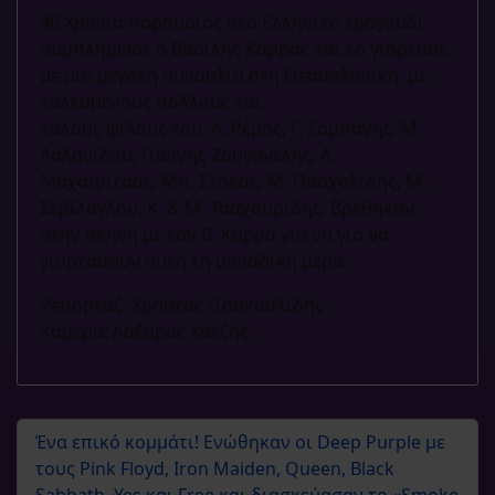
40 Χρόνια παρουσίας στο Ελληνικό τραγούδι
συμπλήρωσε ο Βασίλης Καρράς και το γιόρτασε
με μια μεγάλη συναυλία στη Θεσσαλονίκη, με
καλεσμένους πολλούς και
καλούς φίλους του. Α. Ρέμος, Γ. Σαμπάνης, Μ.
Ασλανίδου, Γιάννης Ζουγανέλης, Λ.
Μαχαιρίτσας, Μπ. Στόκας, Μ. Πασχαλίδης, Μ.
Σεβίλογλου, Κ. & Μ. Τσαχουρίδης, βρέθηκαν
στην σκηνή με τον Β. Καρρά για να για να
γιορτάσουν αυτή τη μοναδική μέρα.
Ρεπορτάζ: Χρήστος Γιασκουλίδης
Κάμερα: Λάζαρος Χατζής
Ένα επικό κομμάτι! Ενώθηκαν οι Deep Purple με
τους Pink Floyd, Iron Maiden, Queen, Black