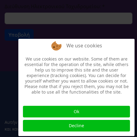
Διεύθυνση Ηλεκτρονικού Ταχυδρομείου:
*
Υποβολή
We use cookies
We use cookies on our website. Some of them are
essential for the operation of the site, while others
help us to improve this site and the user
experience (tracking cookies). You can decide for
yourself whether you want to allow cookies or not.
Please note that if you reject them, you may not be
able to use all the functionalities of the site.
Ok
Αυτήν τη στιγμή επισκέπτονται τον ιστότοπό μας 44 guests
Decline
και κανένα μέλος