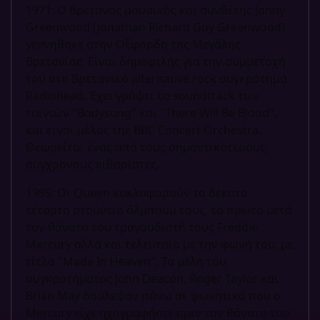
1971: Ο Βρετανός μουσικός και συνθέτης Jonny
Greenwood (Jonathan Richard Guy Greenwood)
γεννήθηκε στην Οξφόρδη της Μεγάλης
Βρετανίας. Είναι δημοφιλής για την συμμετοχή
του στο Βρετανικό alternative rock συγκρότημα
Radiohead. Έχει γράψει τα soundtrack των
ταινιών "Bodysong" και "There Will Be Blood",
και είναι μέλος της BBC Concert Orchestra.
Θεωρείται ένας από τους σημαντικότερους
σύγχρονους κιθαρίστες.
1995: Οι Queen κυκλοφορούν το δέκατο
τέταρτο στούντιο άλμπουμ τους, το πρώτο μετά
τον θάνατο του τραγουδιστή τους Freddie
Mercury αλλά και τελευταίο με την φωνή του, με
τίτλο "Made In Heaven". Τα μέλη του
συγκροτήματος John Deacon, Roger Taylor και
Brian May δούλεψαν πάνω σε φωνητικά που ο
Mercury είχε ηχογραφήσει πριν τον θάνατο του.