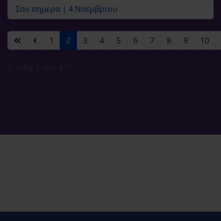
Σαν σημερα | 4 Νοεμβριου
1
2
3
4
5
6
7
8
9
10
Σελίδα 2 από 417