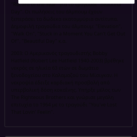
"Record of the Year" για το τραγούδι "Beautiful
Day". Οι πωλήσεις του άλμπουμ έχουν
ξεπεράσει τα δώδεκα εκατομμύρια αντίτυπα.
Δημοφιλή τραγούδια του άλμπουμ: "Elevation",
"Walk On", "Stuck in a Moment You Can't Get Out
Of", "Beautiful Day" κ.α.
2003: Ο Αμερικανός τραγουδιστής Bobby
Hatfield (Robert Lee Hatfield 1940-2003) βρέθηκε
νεκρός σε ηλικία 63 ετών σε δωμάτιο
ξενοδοχείου στο Καλαμαζού του Μίσιγκαν. Η
νεκροψία έδειξε καρδιακή προσβολή από
υπερβολική δόση κοκαΐνης. Υπήρξε μέλος των
The Righteous Brothers και γνώρισε μεγάλη
επιτυχία το 1964 με το τραγούδι "You've Lost
That Lovin' Feelin".