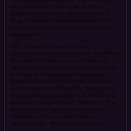
σήμερα καριέρα του έχει κερδίσει πέντε
βραβεία Grammy και το 2003 τιμήθηκε με το
βραβείο Grammy "Lifetime Achievement". Το
όνομα του γράφτηκε στο Rock and Roll Hall of
Fame το 1990.
1959: Ο Καναδός τραγουδιστής και
τραγουδοποιός Bryan Adams (Bryan Guy Adams)
γεννήθηκε στο Κίνγκστον του Οντάριο του
Καναδά. Μέχρι σήμερα έχει κερδίσει δεκαοκτώ
Juno Awards (επίσημα Καναδικά μουσικά
βραβεία), από ένα American Music Award και
Grammy Award για το τραγούδι "(Everything I
Do) I Do It for You". Έχει επίσης προταθεί τρεις
φορές για το βραβείο Όσκαρ "Best Song", αλλά
δεν κατάφερε να κερδίσει ποτέ. Δημοφιλή
τραγούδια του: "Run to You", "Heaven",
"Summer of '69", "Please Forgive Me" κ.α.