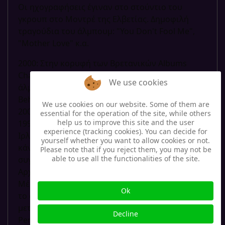
Οι ηχογραφήσεις έγιναν στο στούντιο του
γκρουπ στο Μοντρέ της Ελβετίας. Δημοφιλή
τραγούδια του άλμπουμ: "You Don't Fool Me",
"Mother Love" κ.α.
2000: Στην κορυφή των Βρετανικών Albums
Chart βρίσκονται οι U2 και το δέκατο στούντιο
We use cookies
άλμπουμ τους με τίτλο "All That You Can't Leave
Behind". Κυκλοφόρησε στις 30 Οκτωβρίου του
We use cookies on our website. Some of them are
2000 και ηχογραφήθηκε το διάστημα μεταξύ
essential for the operation of the site, while others
help us to improve this site and the user
1998 και 2000 σε διάφορα στούντιο της
experience (tracking cookies). You can decide for
Ιρλανδίας και Γαλλίας. Την παραγωγή είχαν
yourself whether you want to allow cookies or not.
κάνει οι για χρόνια συνεργάτες του
Please note that if you reject them, you may not be
able to use all the functionalities of the site.
συγκροτήματος Brian Eno και Daniel Lanois.
Αρχικά ο τίτλος του άλμπουμ ήταν "U2000".
Μέσα σε δύο χρόνια από την κυκλοφορία του,
Ok
το άλμπουμ κέρδισε επτά βραβεία Grammy,
μεταξύ αυτών τα "Song of the Year", "Best Rock
Decline
Performance by a Duo or Group with Vocal" και