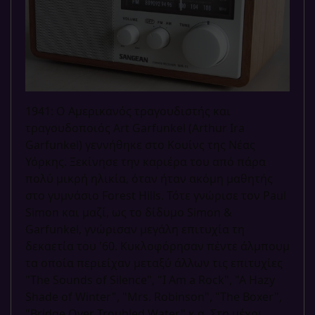
1941: Ο Αμερικανός τραγουδιστής και
τραγουδοποιός Art Garfunkel (Arthur Ira
Garfunkel) γεννήθηκε στο Κουίνς της Νέας
Υόρκης. Ξεκίνησε την καριέρα του από πάρα
πολύ μικρή ηλικία, όταν ήταν ακόμη μαθητής
στο γυμνάσιο Forest Hills. Τότε γνώρισε τον Paul
Simon και μαζί, ως το δίδυμο Simon &
Garfunkel, γνώρισαν μεγάλη επιτυχία τη
δεκαετία του '60. Κυκλοφόρησαν πέντε άλμπουμ
τα οποία περιείχαν μεταξύ άλλων τις επιτυχίες
"The Sounds of Silence", "I Am a Rock", "A Hazy
Shade of Winter", "Mrs. Robinson", "The Boxer",
"Bridge Over Troubled Water" κ.α. Στη μέχρι